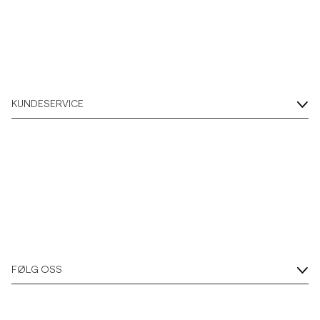
Poloskjorter
Yttertøy
KUNDESERVICE
Skjorter
Shorts
Strikkegensere
T-skjorter
FØLG OSS
Undertøy