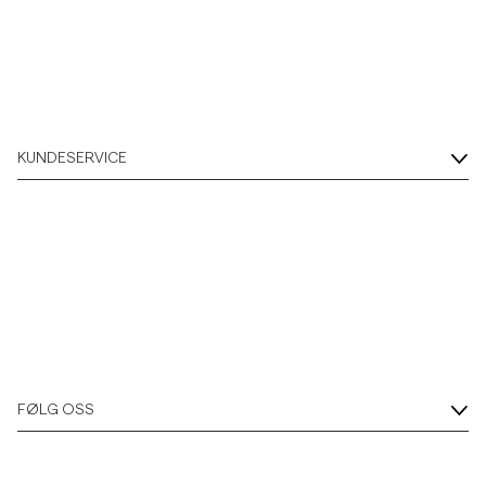
Overshirts
Poloskjorter
KUNDESERVICE
Yttertøy
Skjorter
Shorts
Strikkegensere
FØLG OSS
T-skjorter
Undertøy