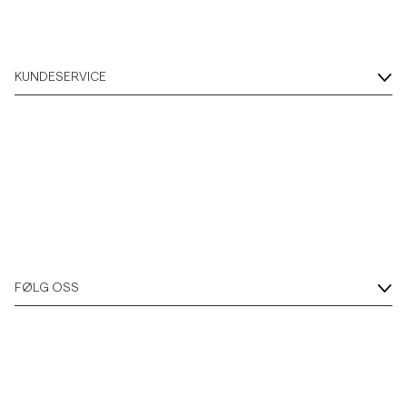
Overshirts
KUNDESERVICE
Poloskjorter
Yttertøy
Skjorter
Shorts
FØLG OSS
Strikkegensere
T-skjorter
Undertøy