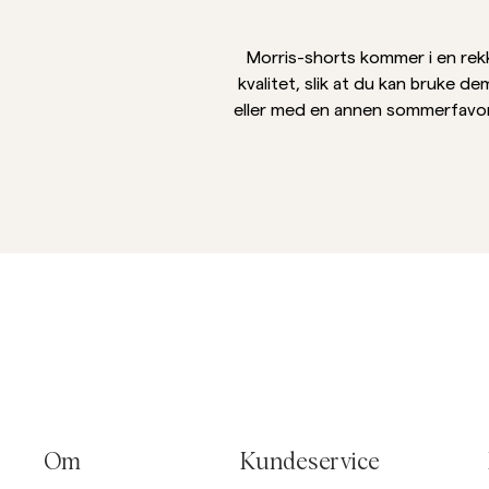
Overshirts
Morris-shorts kommer i en rekke
kvalitet, slik at du kan bruke 
Poloskjorter
eller med en annen sommerfavori
Yttertøy
Skjorter
Shorts
St
Yttertøy
Skjorter
Shorts
Strikkegensere
T-skjorter
Om
Kundeservice
Undertøy