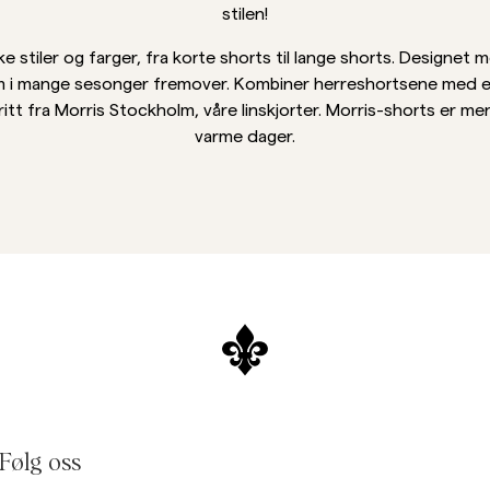
Collegegensere
stilen!
Bukser
Se flere
 stiler og farger, fra korte shorts til lange shorts. Designet
dem i mange sesonger fremover. Kombiner herreshortsene med e
Poloskjorter
tt fra Morris Stockholm, våre linskjorter. Morris-shorts er me
rikkegensere
varme dager.
Shorts
Følg oss