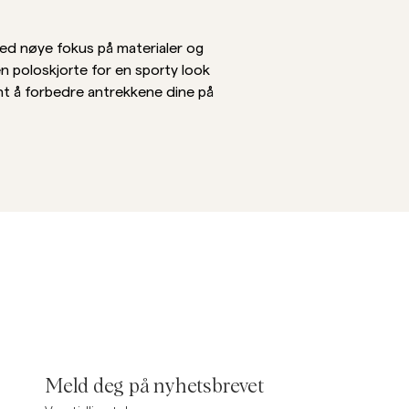
Linskjorter
Strikkegensere
 med nøye fokus på materialer og
Se flere
Se flere
n poloskjorte for en sporty look
nt å forbedre antrekkene dine på
Meld deg på nyhetsbrevet