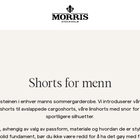
SALG
Tilbehør
Bukser
Blazer
Dresser
Yttertøy
Skjorter
Shorts
Strikkegensere
Vis alle
Vis alle
Vis alle
Vis alle
Vis alle
Vis alle
Vis alle
Vis alle
Vis alle
Tilbehør
Luer & capser
Chinos
Lindresser
Blazer
Jakker
Linskjorter
Linshorts
Strikkegensere
Blazere
Belter
Jeans
Dressbukser
Frakker
Oxford-skjorter
Chinoshorts
Strikkejakker
Bukser
Yttertøy
Skjerf
Dressbukser
Lindresser
Vester
Kortermede skjorter
Badebukser
Half Zip-gensere
Se flere
Shorts for menn
Strikkegensere
Slips, sløyfer & lommetørklær
Linbukser
Slips, sløyfer og lommetørkle
Flanellskjorter
Merinoull
Jeans
Skjorter
Overshirts
Hettegensere
esteinen i enhver manns sommergarderobe. Vi introduserer vår
shorts til avslappede cargoshorts, våre linshorts med snor for
Collegegensere
Collegegensere
sportligere silhuetter.
T-Skjorter
, avhengig av valg av passform, materiale og hvordan de er styl
Poloskjorter
 solid fundament, bør du ikke være redd for å ha det gøy med 
Overshirts