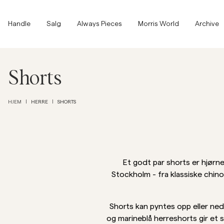
Toppen av siden
Hopp til hovedinnhold
Handle
Handle
Salg
Always Pieces
Morris World
Archive
Vis alle
Vis alle
SALG
Shorts
Tilbehør
HERRE
SHORTS
HJEM
|
|
Bukser
SALG
Tilbehør
Bukser
Jeans
Et godt par shorts er hjørn
Stockholm - fra klassiske chino
Blazer
Shorts kan pyntes opp eller ned
Blazer
Dresser
Overshirts
Dresser
og marineblå herreshorts gir et