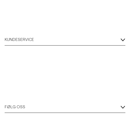
Overshirts
Poloskjorter
KUNDESERVICE
Yttertøy
Skjorter
Shorts
Strikkegensere
FØLG OSS
T-skjorter
Undertøy