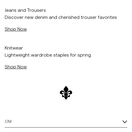
Hopp til etter slider
Hopp til før slider
/c/men/trousers
Overshirts
Jeans and Trousers
Discover new denim and cherished trouser favorites
Poloskjorter
Shop Now
/c/men/knitwear
Yttertøy
Knitwear
Lightweight wardrobe staples for spring
Skjorter
Shop Now
Shorts
Strikkegensere
T-skjorter
OM
Undertøy