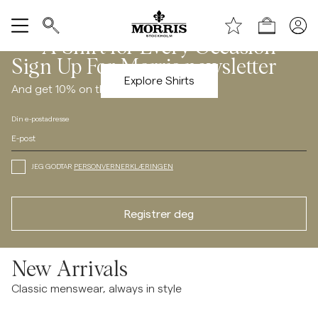
Handle
A Shirt for Every Occasion
/c/men/shirts
Vis alle
Sign Up For Morris newsletter
Explore Shirts
And get 10% on the Spring Collection
SALG
Din e-postadresse
Tilbehør
JEG GODTAR
PERSONVERNERKLÆRINGEN
Bukser
Registrer deg
Jeans
Blazer
New Arrivals
Classic menswear, always in style
Dresser