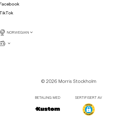
Collegegensere
Facebook
Bukser
TikTok
Se flere
Poloskjorter
rikkegensere
NORWEGIAN
Shorts
© 2026 Morris Stockholm
BETALING MED
SERTIFISERT AV