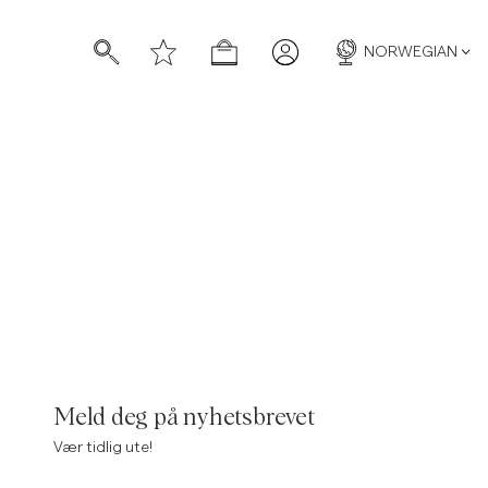
NORWEGIAN
/p/beauford-cable-roller-neck-light-blue
Roller Neck
/c/men/blazers-suiting/blazers
Meld deg på nyhetsbrevet
Vær tidlig ute!