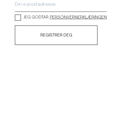
Linskjorter
Strikkegensere
JEG GODTAR
PERSONVERNERKLÆRINGEN
Se flere
Se flere
REGISTRER DEG