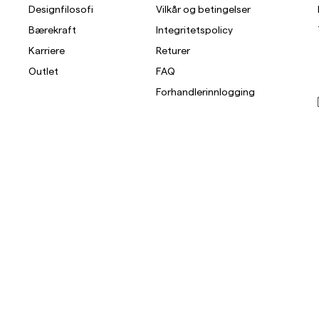
Designfilosofi
Vilkår og betingelser
Overshirts
Bærekraft
Integritetspolicy
Karriere
Returer
Poloskjorter
Outlet
FAQ
Yttertøy
Skjorter
Shorts
St
Forhandlerinnlogging
Yttertøy
Skjorter
Shorts
Strikkegensere
T-skjorter
Undertøy