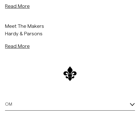
Read More
Overshirts
Shop Now
/morris-world/hardy-parsons
Meet The Makers
Poloskjorter
Hardy & Parsons
Read More
Yttertøy
Skjorter
Shorts
Strikkegensere
OM
T-skjorter
Undertøy