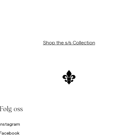
Collegegensere
Bukser
Se flere
Poloskjorter
rikkegensere
Shorts
Shop the s/s Collection
Følg oss
Instagram
Facebook