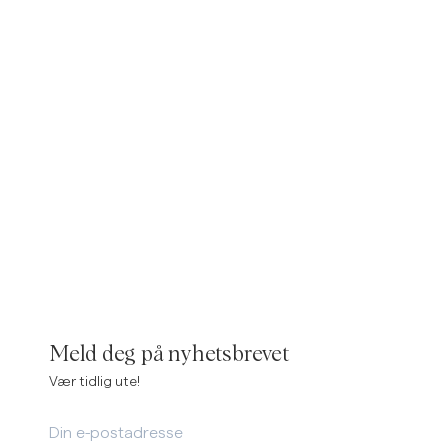
Linskjorter
Strikkegensere
Se flere
Se flere
Meld deg på nyhetsbrevet
Vær tidlig ute!