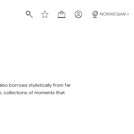
NORWEGIAN
so borrows stylistically from far
n, collections of moments that