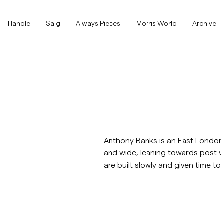
Handle
Handle
Salg
Always Pieces
Morris World
Archive
Vis alle
Vis alle
SALG
Tilbehør
Bukser
SALG
Tilbehør
Bukser
Anthony Banks is an East London 
Jeans
and wide, leaning towards post w
are built slowly and given time to 
Blazer
Blazer
Dresser
Overshirts
Dresser