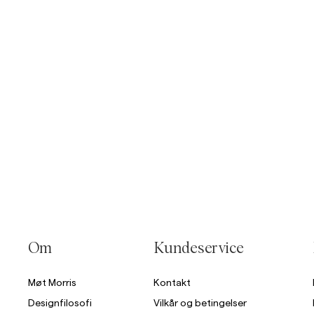
Overshirts
Poloskjorter
Yttertøy
Skjorter
Shorts
St
Yttertøy
Skjorter
Shorts
Strikkegensere
Om
Kundeservice
T-skjorter
Møt Morris
Kontakt
Designfilosofi
Vilkår og betingelser
Undertøy