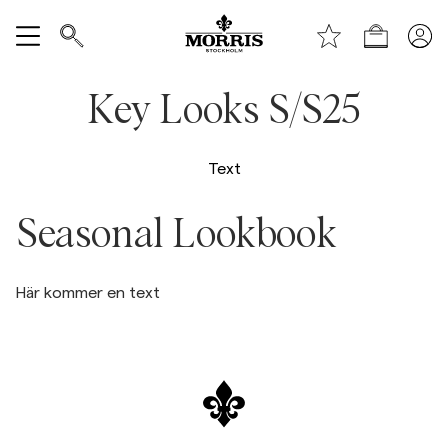
Handle
Vis alle
Key Looks S/S25
SALG
Text
Tilbehør
Seasonal Lookbook
Bukser
Här kommer en text
Jeans
Blazer
Dresser