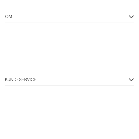
Overshirts
OM
Poloskjorter
Yttertøy
Skjorter
KUNDESERVICE
Shorts
Strikkegensere
T-skjorter
Undertøy