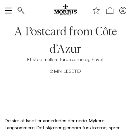
Toppen av siden
Hopp til hovedinnhold
Handle
Vis alle
A Postcard from Côte
SALG
d’Azur
Tilbehør
Et sted mellom furutrærne og havet
2
MIN. LESETID
Bukser
Jeans
Blazer
De sier at lyset er annerledes der nede. Mykere.
Dresser
Langsommere. Det skjærer gjennom furutrærne, sprer