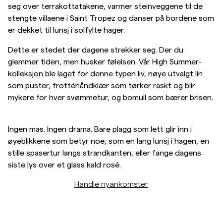
seg over terrakottatakene, varmer steinveggene til de
Overshirts
stengte villaene i Saint Tropez og danser på bordene som
er dekket til lunsj i solfylte hager.
Poloskjorter
Dette er stedet der dagene strekker seg. Der du
glemmer tiden, men husker følelsen. Vår High Summer-
kolleksjon ble laget for denne typen liv, nøye utvalgt lin
Yttertøy
som puster, frottéhåndklær som tørker raskt og blir
mykere for hver svømmetur, og bomull som bærer brisen.
Skjorter
Ingen mas. Ingen drama. Bare plagg som lett glir inn i
Shorts
øyeblikkene som betyr noe, som en lang lunsj i hagen, en
stille spasertur langs strandkanten, eller fange dagens
Strikkegensere
siste lys over et glass kald rosé.
Handle nyankomster
T-skjorter
Undertøy