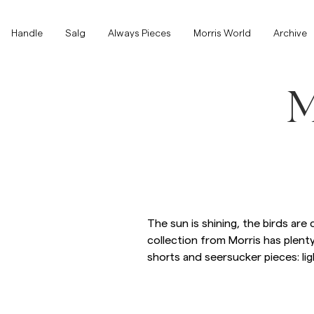
Toppen av siden
Hopp til hovedinnhold
Handle
Handle
Salg
Always Pieces
Morris World
Archive
Vis alle
Vis alle
SALG
M
Tilbehør
Bukser
SALG
Tilbehør
Bukser
Jeans
The sun is shining, the birds are
collection from Morris has plenty
shorts and seersucker pieces: lig
Blazer
Blazer
Dresser
Overshirts
Dresser