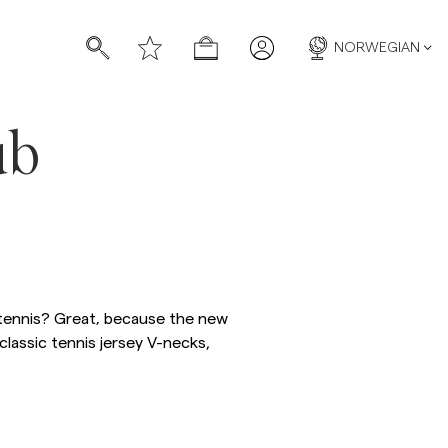
NORWEGIAN
ub
f tennis? Great‚ because the new
classic tennis jersey V-necks,