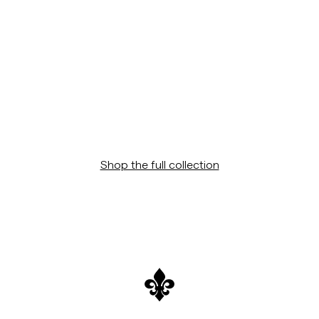
Overshirts
Poloskjorter
Yttertøy
Skjorter
Shop the full collection
Shorts
Strikkegensere
T-skjorter
Undertøy