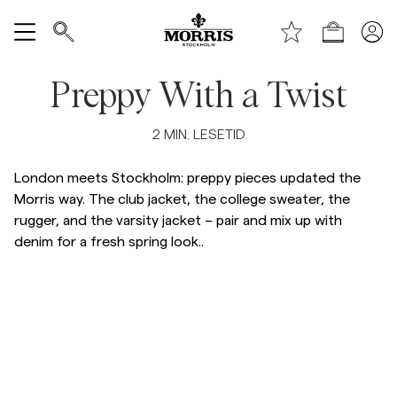
Toppen av siden
Hopp til hovedinnhold
Handle
Vis alle
Preppy With a Twist
SALG
2
MIN. LESETID
Tilbehør
London meets Stockholm: preppy pieces updated the
Morris way. The club jacket, the college sweater, the
rugger, and the varsity jacket – pair and mix up with
Bukser
denim for a fresh spring look..
Jeans
Blazer
Dresser