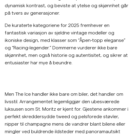
dynamisk kontrast, og beviste at ytelse og skjønnhet går
på tvers av generasjoner.
De kuraterte kategoriene for 2025 fremhever en
fantastisk variasjon av sjeldne vintage modeller og
ikoniske design, med klasser som “Åpen-topp eleganse”
og “Racing-legender.” Dommerne vurderer ikke bare
skjønnhet, men også historie og autentisitet, og sikrer at
entusiaster har mye å beundre.
Men The Ice handler ikke bare om biler, det handler om
livsstil. Arrangementet legemliggjør den ubesværede
luksusen som St. Moritz er kjent for. Gjestene ankommer i
perfekt skreddersydde tweed og pelsforede støvler,
nipper til champagne mens de vandrer blant bilene eller
mingler ved buldrende ildsteder med panoramautsikt