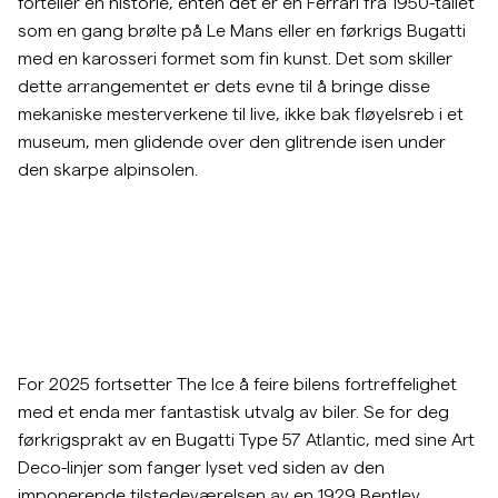
forteller en historie, enten det er en Ferrari fra 1950-tallet
som en gang brølte på Le Mans eller en førkrigs Bugatti
Overshirts
med en karosseri formet som fin kunst. Det som skiller
dette arrangementet er dets evne til å bringe disse
Poloskjorter
mekaniske mesterverkene til live, ikke bak fløyelsreb i et
museum, men glidende over den glitrende isen under
den skarpe alpinsolen.
Yttertøy
Skjorter
Shorts
Strikkegensere
For 2025 fortsetter The Ice å feire bilens fortreffelighet
med et enda mer fantastisk utvalg av biler. Se for deg
T-skjorter
førkrigsprakt av en Bugatti Type 57 Atlantic, med sine Art
Deco-linjer som fanger lyset ved siden av den
Undertøy
imponerende tilstedeværelsen av en 1929 Bentley