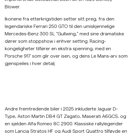
Blower.
Ikonene fra etterkrigstiden setter sitt preg, fra den
legendariske Ferrari 250 GTO til den umiskjennelige
Mercedes-Benz 300 SL “Gullwing,” med sine dramatiske
dører som stoppshow i enhver setting. Racing-
kongeligheter tilfører en ekstra spenning, med en
Porsche 917 som glir over isen, og dens Le Mans-arv som
gjenspeiles i hver detalj.
Andre fremtredende biler i 2025 inkluderte Jaguar D-
Type, Aston Martin DB4 GT Zagato, Maserati A6GCS, og
en sjelden Alfa Romeo 8C 2900. Klassiske rallylegender
som Lancia Stratos HF og Audi Sport Quattro tilføyde en