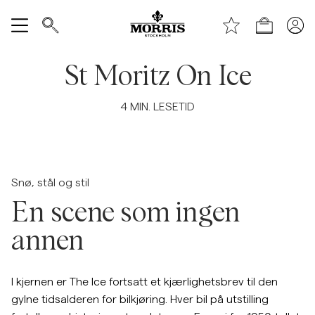
Toppen av siden
Hopp til hovedinnhold
Handle
Vis alle
St Moritz On Ice
SALG
4
MIN. LESETID
Tilbehør
Bukser
Snø, stål og stil
En scene som ingen
Jeans
annen
Blazer
I kjernen er The Ice fortsatt et kjærlighetsbrev til den
Dresser
gylne tidsalderen for bilkjøring. Hver bil på utstilling