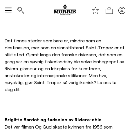
Toppen av siden
Hopp til hovedinnhold
Handle
Vis alle
SALG
Det finnes steder som bare er, mindre som en
destinasjon, mer som en sinnstilstand. Saint-Tropez er et
slikt sted. Gjemt langs den franske rivieraen, det som en
Tilbehør
gang var en søvnig fiskerlandsby ble selve innbegrepet av
Riviera-glamour og en lekeplass for kunstnere,
Bukser
aristokrater og internasjonale stilikoner. Men hva,
nøyaktig, gjør Saint-Tropez så varig ikonisk? La oss ta
deg dit.
Jeans
Blazer
Brigitte Bardot og fødselen av Riviera-chic
Dresser
Det var filmen Og Gud skapte kvinnen fra 1956 som