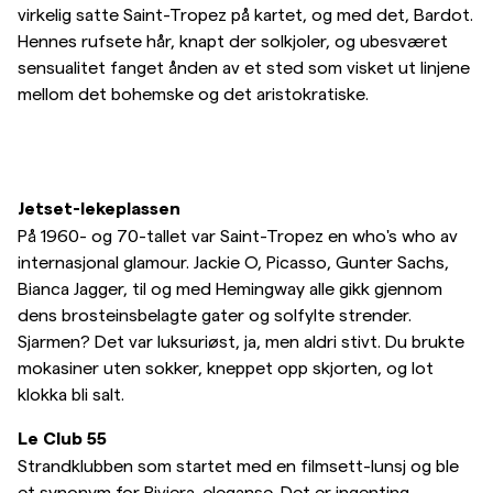
virkelig satte Saint-Tropez på kartet, og med det, Bardot.
Overshirts
Hennes rufsete hår, knapt der solkjoler, og ubesværet
sensualitet fanget ånden av et sted som visket ut linjene
mellom det bohemske og det aristokratiske.
Poloskjorter
Yttertøy
Jetset-lekeplassen
Skjorter
På 1960- og 70-tallet var Saint-Tropez en who's who av
internasjonal glamour. Jackie O, Picasso, Gunter Sachs,
Bianca Jagger, til og med Hemingway alle gikk gjennom
Shorts
dens brosteinsbelagte gater og solfylte strender.
Sjarmen? Det var luksuriøst, ja, men aldri stivt. Du brukte
Strikkegensere
mokasiner uten sokker, kneppet opp skjorten, og lot
klokka bli salt.
T-skjorter
Le Club 55
Strandklubben som startet med en filmsett-lunsj og ble
Undertøy
et synonym for Riviera-eleganse. Det er ingenting