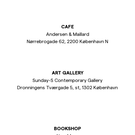
Overshirts
CAFE
Poloskjorter
Andersen & Maillard
Nørrebrogade 62, 2200 København N
Yttertøy
Skjorter
ART GALLERY
Sunday-S Contemporary Gallery
Shorts
Dronningens Tværgade 5, st, 1302 København
Strikkegensere
T-skjorter
BOOKSHOP
Undertøy