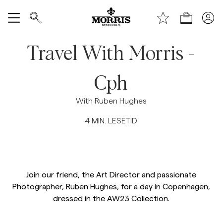
Toppen av siden
Hopp til hovedinnhold
Handle
Vis alle
Travel With Morris -
SALG
Cph
Tilbehør
With Ruben Hughes
4
MIN. LESETID
Bukser
Jeans
Join our friend, the Art Director and passionate
Blazer
Photographer, Ruben Hughes, for a day in Copenhagen,
dressed in the AW23 Collection.
Dresser