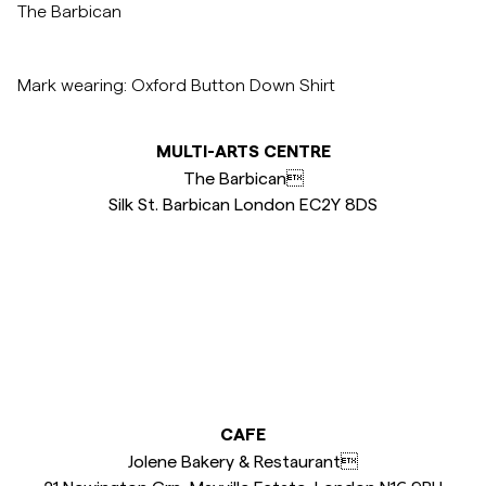
The Barbican
Overshirts
Mark wearing: Oxford Button Down Shirt
Poloskjorter
MULTI-ARTS CENTRE
Yttertøy
The Barbican
Silk St. Barbican London EC2Y 8DS
Skjorter
Shorts
Strikkegensere
T-skjorter
CAFE
Jolene Bakery & Restaurant
Undertøy