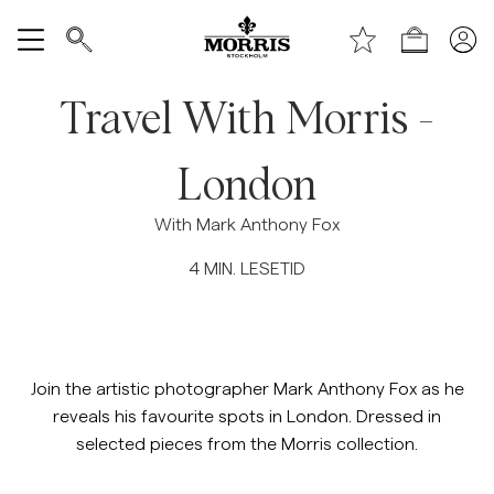
Toppen av siden
Hopp til hovedinnhold
Handle
Vis alle
Travel With Morris -
SALG
London
Tilbehør
With Mark Anthony Fox
4
MIN. LESETID
Bukser
Jeans
Join the artistic photographer Mark Anthony Fox as he
Blazer
reveals his favourite spots in London. Dressed in
selected pieces from the Morris collection.
Dresser