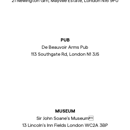
21 Newington Grn, Mayville Estate, London N16 9PU
PUB
De Beauvoir Arms Pub
113 Southgate Rd, London N1 3JS
MUSEUM
Sir John Soane’s Museum
13 Lincoln’s Inn Fields London WC2A 3BP