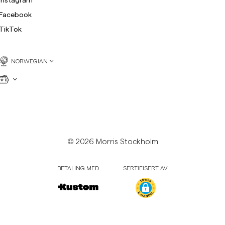
Collegegensere
Facebook
Bukser
Se flere
TikTok
Poloskjorter
rikkegensere
NORWEGIAN
Shorts
© 2026 Morris Stockholm
BETALING MED
SERTIFISERT AV