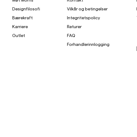
Designfilosofi
Vilkår og betingelser
Overshirts
Bærekraft
Integritetspolicy
Karriere
Returer
Poloskjorter
Yttertøy
Skjorter
Shorts
St
Outlet
FAQ
Forhandlerinnlogging
Yttertøy
Skjorter
Shorts
Strikkegensere
T-skjorter
Undertøy