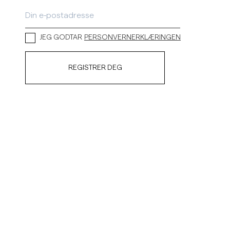
Linskjorter
Strikkegensere
Se flere
Se flere
JEG GODTAR
PERSONVERNERKLÆRINGEN
REGISTRER DEG