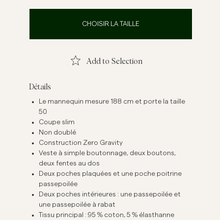
emises en lin
Maille
CHOISIR LA TAILLE
Voir plus
Voir plus
Add to Selection
Détails
Le mannequin mesure 188 cm et porte la taille
50
Coupe slim
Non doublé
Construction Zero Gravity
Veste à simple boutonnage, deux boutons,
deux fentes au dos
Deux poches plaquées et une poche poitrine
passepoilée
Deux poches intérieures : une passepoilée et
une passepoilée à rabat
Tissu principal : 95 % coton, 5 % élasthanne