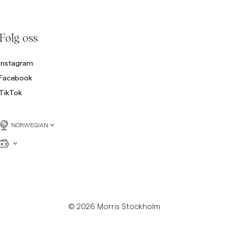
Collegegensere
Bukser
Se flere
Følg oss
Poloskjorter
rikkegensere
Instagram
Shorts
Facebook
TikTok
NORWEGIAN
© 2026 Morris Stockholm