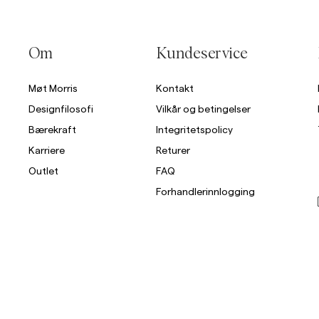
Overshirts
Om
Kundeservice
Poloskjorter
Yttertøy
Skjorter
Shorts
St
Møt Morris
Kontakt
Designfilosofi
Vilkår og betingelser
Yttertøy
Bærekraft
Integritetspolicy
Karriere
Returer
Skjorter
Outlet
FAQ
Shorts
Forhandlerinnlogging
Strikkegensere
T-skjorter
Undertøy