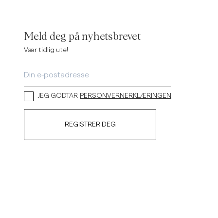
Linskjorter
Strikkegensere
Se flere
Se flere
Meld deg på nyhetsbrevet
Vær tidlig ute!
JEG GODTAR
PERSONVERNERKLÆRINGEN
REGISTRER DEG