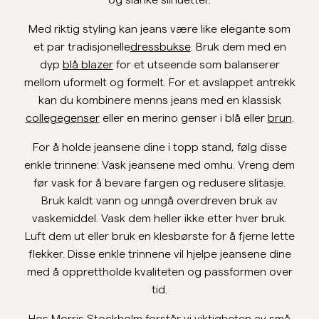
og slanke silhuetter.
Overshirts
Med riktig styling kan jeans være like elegante som
et par tradisjonelle
dressbukse
. Bruk dem med en
dyp
blå blazer
for et utseende som balanserer
Poloskjorter
mellom uformelt og formelt. For et avslappet antrekk
kan du kombinere menns jeans med en klassisk
Yttertøy
collegegenser
eller en merino genser i blå eller
brun
.
For å holde jeansene dine i topp stand, følg disse
Skjorter
enkle trinnene: Vask jeansene med omhu. Vreng dem
før vask for å bevare fargen og redusere slitasje.
Shorts
Bruk kaldt vann og unngå overdreven bruk av
vaskemiddel. Vask dem heller ikke etter hver bruk.
Strikkegensere
Luft dem ut eller bruk en klesbørste for å fjerne lette
flekker. Disse enkle trinnene vil hjelpe jeansene dine
med å opprettholde kvaliteten og passformen over
T-skjorter
tid.
Undertøy