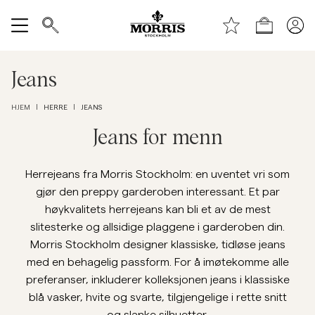
Toppen av siden
Hopp til hovedinnhold
Handle
Vis alle
Jeans
SALG
HERRE
JEANS
HJEM
|
|
Jeans for menn
Tilbehør
Herrejeans fra Morris Stockholm: en uventet vri som
Bukser
gjør den preppy garderoben interessant. Et par
høykvalitets herrejeans kan bli et av de mest
Jeans
slitesterke og allsidige plaggene i garderoben din.
Morris Stockholm designer klassiske, tidløse jeans
Blazer
med en behagelig passform. For å imøtekomme alle
preferanser, inkluderer kolleksjonen jeans i klassiske
blå vasker, hvite og svarte, tilgjengelige i rette snitt
Dresser