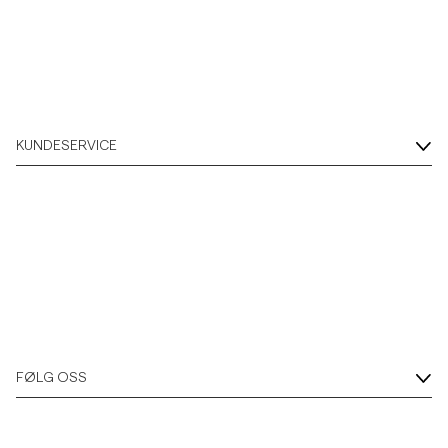
Overshirts
Poloskjorter
KUNDESERVICE
Yttertøy
Skjorter
Shorts
Strikkegensere
FØLG OSS
T-skjorter
Undertøy