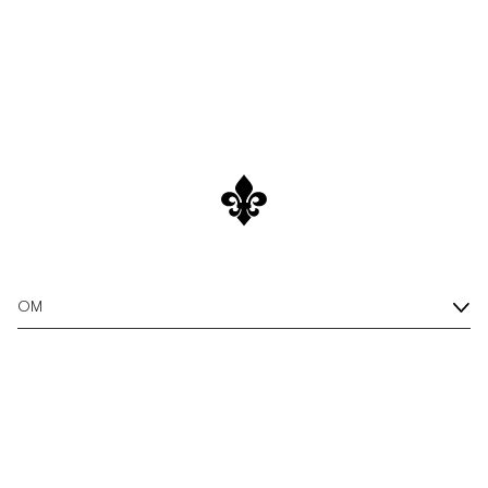
Shirts
Overshirts
Shop Now
Poloskjorter
Yttertøy
Skjorter
Shorts
OM
Strikkegensere
T-skjorter
Undertøy