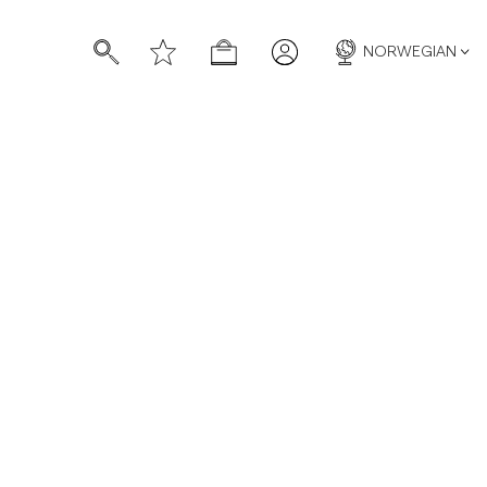
NORWEGIAN
d
Sale
le
/c/sale/piques
/c/sale/tees