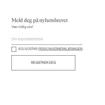
Linskjorter
Strikkegensere
Se flere
Se flere
Meld deg på nyhetsbrevet
Vær tidlig ute!
JEG GODTAR
PERSONVERNERKLÆRINGEN
REGISTRER DEG