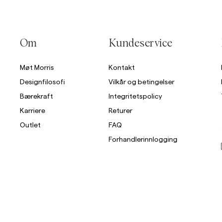
Overshirts
Om
Kundeservice
Poloskjorter
Yttertøy
Skjorter
Shorts
St
Møt Morris
Kontakt
Yttertøy
Designfilosofi
Vilkår og betingelser
Bærekraft
Integritetspolicy
Skjorter
Karriere
Returer
Outlet
FAQ
Shorts
Forhandlerinnlogging
Strikkegensere
T-skjorter
Undertøy