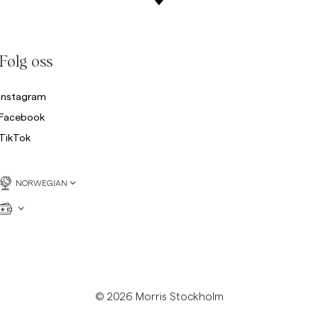
Collegegensere
Bukser
Se flere
Poloskjorter
Følg oss
rikkegensere
Shorts
Instagram
Facebook
TikTok
NORWEGIAN
© 2026 Morris Stockholm