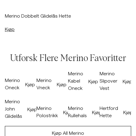
/p/merino-double-zip-hood-navy
Merino Dobbelt Glidelås Hette
Kjøp
Utforsk Flere Merino Favoritter
Hopp til etter slider
/p/merino-oneck-camel
/p/merino-vneck-05_-khaki
/p/merino-cable-oneck-57-blue
/p/merino-slipov
Merino
Merino
Merino
Merino
Kabel
Slipover
Kjøp
Kjøp
Kjøp
Kjøp
Oneck
Vneck
Oneck
Vest
Hopp til før slider
Hopp til etter slider
/p/merino-john-zip-wine-red
/p/merino-polo-knit-navy
/p/merino-roller-neck-brown
/p/hertford-hoo
Merino
Merino
Merino
Hertford
John
Kjøp
Kjøp
Kjøp
Kjøp
Polostrikk
Rullehals
Hette
Glidelås
Hopp til før slider
Kjøp All Merino