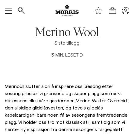
Toppen av siden
Hopp til hovedinnhold
Handle
Vis alle
Merino Wool
SALG
Siste tillegg
3
MIN. LESETID
Tilbehør
Bukser
Merinoull slutter aldri å inspirere oss. Sesong etter
Jeans
sesong presser vi grensene og skaper plagg som raskt
blir essensielle i våre garderober. Merino Walter Overshirt,
den allsidige glidelåsvesten, og toveis glidelås
Blazer
kabelcardigan, bare noen få av sesongens fremtredende
plagg. Vi holder oss tro mot klassisk stil, samtidig som vi
Dresser
henter ny inspirasjon fra denne sesongens fargepalett.