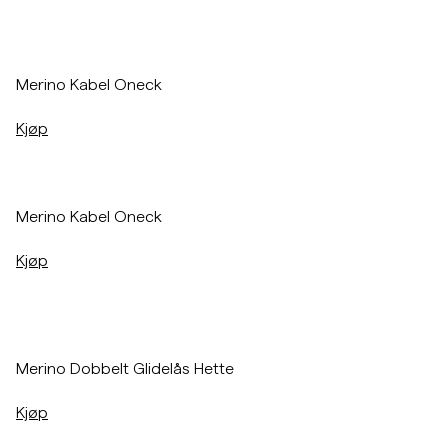
/p/merino-cable-oneck-red
Merino Kabel Oneck
Kjøp
/p/merino-cable-oneck-red
Merino Kabel Oneck
Kjøp
/p/merino-double-zip-hood-navy
Merino Dobbelt Glidelås Hette
Kjøp