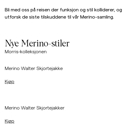
Bli med oss på reisen der funksjon og stil kolliderer, og
Overshirts
utforsk de siste tilskuddene til vår Merino-samling.
Poloskjorter
Nye Merino-stiler
Yttertøy
Morris-kolleksjonen
Skjorter
/p/merino-walter-overshirt-navy
Merino Walter Skjortejakke
Shorts
Kjøp
Strikkegensere
/p/merino-walter-overshirt-navy
Merino Walter Skjortejakker
T-skjorter
Kjøp
Undertøy