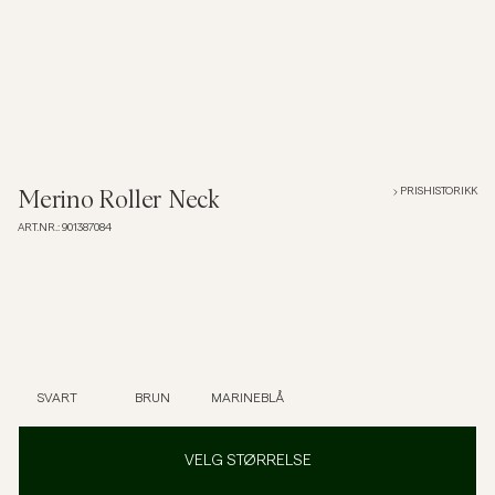
Poloskjorter
Yttertøy
Skjorter
PRISHISTORIKK
Merino Roller Neck
ART.NR.
:
901387084
Shorts
Strikkegensere
T-skjorter
SVART
BRUN
MARINEBLÅ
Undertøy
VELG STØRRELSE