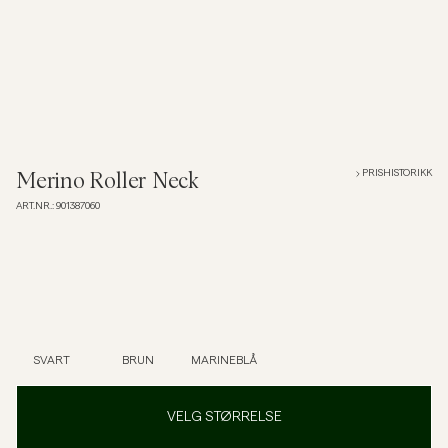
Overshirts
Poloskjorter
Yttertøy
PRISHISTORIKK
Merino Roller Neck
ART.NR.
:
901387060
Skjorter
Shorts
Strikkegensere
SVART
BRUN
MARINEBLÅ
T-skjorter
VELG STØRRELSE
Undertøy