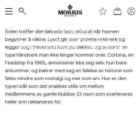
Toppen av siden
Hopp til hovedinnhold
Handle
Vis alle
En ikonisk scene
Solen treffer den lakkede teak akkurat når havnen
begynner å våkne. Lyset glir over polerte rekkverk og
Stig ombord Corbina
SALG
legger seg i treverkets korn på dekket, og avslører en
type håndverk man ikke lenger kommer over. Corbina, en
Tilbehør
Feadship fra 1965
,
annonserer ikke seg selv, hun bare
ankommer, og bærer med seg en følelse av historie som
Bukser
føles mindre som nostalgi og mer som arv. Hun er den
typen båt som det snakkes stille om mellom
medlemmene av gamle klubber. Et navn som overleveres
Jeans
heller enn reklameres for.
Blazer
Dresser