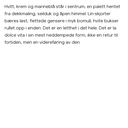
Hvitt, krem og marineblå står i sentrum, en palett hentet
Overshirts
fra dekkmaling, seilduk og åpen himmel. Lin-skjorter
bæres løst, flettede gensere i myk bomull, hvite bukser
Poloskjorter
rullet opp i enden. Det er en letthet i det hele. Det er la
dolce vita i sin mest neddempede form, ikke en retur til
fortiden, men en videreføring av den.
Yttertøy
Skjorter
Shorts
Hopp til etter slider
https://morrisstockholm.com/c/men/knitwear
https://morrisstockholm.com/c/men/shorts
https://morrisstockholm.com/
https://morriss
Strikkegensere
Strikkevarer
Shorts
Tilbehør
Skjorter
T-skjorter
Hopp til før slider
Undertøy