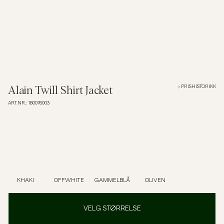
Overshirts
Poloskjorter
Yttertøy
PRISHISTORIKK
Alain Twill Shirt Jacket
ART.NR.
:
180076003
Skjorter
Shorts
Strikkegensere
KHAKI
OFFWHITE
GAMMELBLÅ
OLIVEN
T-skjorter
VELG STØRRELSE
Undertøy