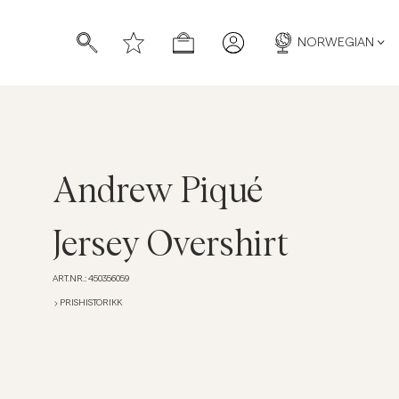
NORWEGIAN
Andrew Piqué
Jersey Overshirt
ART.NR.
:
450356059
PRISHISTORIKK