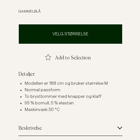
Linskjorter
Strikkegensere
GAMMELBLÅ
Se flere
Se flere
VELG STØRRELSE
Add to Selection
Detaljer
Modellen er 188 cm og bruker størrelse M
Normal passform
To brystlommer med knapper og klaff
95 % bomull, 5 % elastan
Maskinvask 30 °C
Beskrivelse