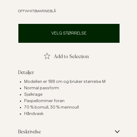
Linskjorter
Strikkegensere
OFFWHITE
MARINEBLÅ
Se flere
Se flere
VELG STØRRELSE
Add to Selection
Detaljer
Modellen er 188 cm og bruker størrelse M
Normal passform
Sjalkrage
Paspellommer foran
70 % bomull, 30 % merinoull
Håndvask
Beskrivelse