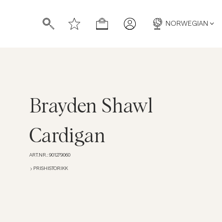
NORWEGIAN
Brayden Shawl
Cardigan
ART.NR.
:
901279060
PRISHISTORIKK