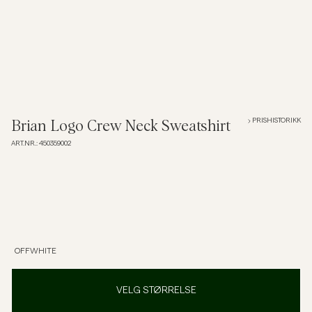
Overshirts
Poloskjorter
Yttertøy
PRISHISTORIKK
Brian Logo Crew Neck Sweatshirt
ART.NR.
:
450359002
Skjorter
Shorts
Strikkegensere
OFFWHITE
T-skjorter
VELG STØRRELSE
Undertøy