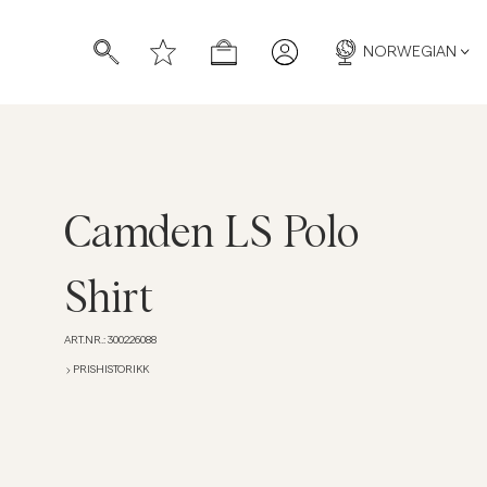
NORWEGIAN
Camden LS Polo
Shirt
ART.NR.
:
300226088
PRISHISTORIKK