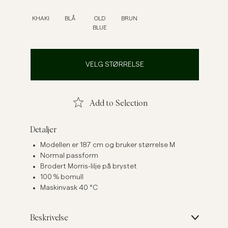
Linskjorter
Strikkegensere
KHAKI
BLÅ
OLD
BRUN
BLUE
Se flere
Se flere
VELG STØRRELSE
Add to Selection
Detaljer
Modellen er 187 cm og bruker størrelse M
Normal passform
Brodert Morris-lilje på brystet
100 % bomull
Maskinvask 40 °C
Beskrivelse