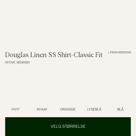
Overshirts
Poloskjorter
Yttertøy
PRISHISTORIKK
Douglas Linen SS Shirt-Classic Fit
ART.NR.
:
801501001
Skjorter
Shorts
Strikkegensere
HVIT
KHAKI
ORANSJE
LYSEBLÅ
BLÅ
T-skjorter
VELG STØRRELSE
Undertøy