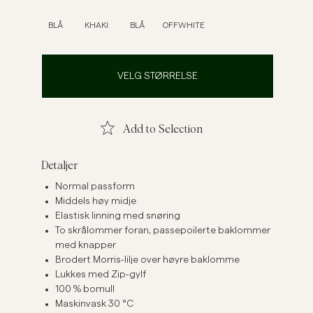
Linskjorter
Strikkegensere
BLÅ
KHAKI
BLÅ
OFFWHITE
Se flere
Se flere
VELG STØRRELSE
Add to Selection
Detaljer
Normal passform
Middels høy midje
Elastisk linning med snøring
To skrålommer foran, passepoilerte baklommer
med knapper
Brodert Morris-lilje over høyre baklomme
Lukkes med Zip-gylf
100 % bomull
Maskinvask 30 °C