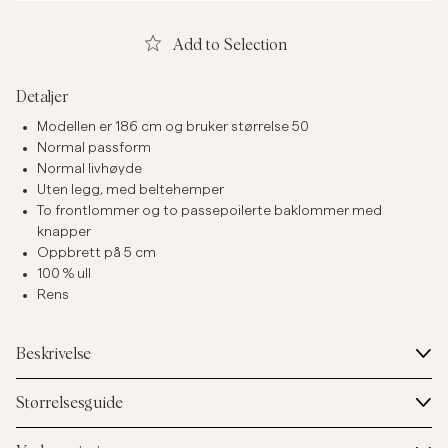
Add to Selection
Detaljer
Modellen er 186 cm og bruker størrelse 50
Normal passform
Normal livhøyde
Uten legg, med beltehemper
To frontlommer og to passepoilerte baklommer med
knapper
Oppbrett på 5 cm
100 % ull
Rens
Beskrivelse
Størrelsesguide