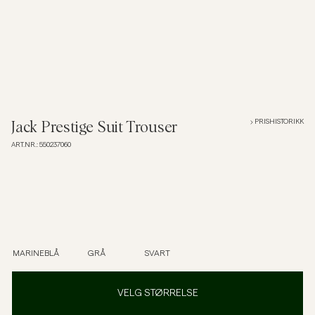
Overshirts
Poloskjorter
Yttertøy
PRISHISTORIKK
Jack Prestige Suit Trouser
ART.NR.
:
550237060
Skjorter
Shorts
Strikkegensere
MARINEBLÅ
GRÅ
SVART
T-skjorter
VELG STØRRELSE
Undertøy