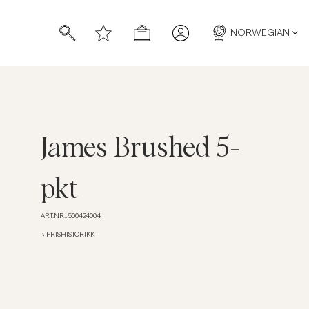
NORWEGIAN
James Brushed 5-
pkt
ART.NR.
:
500424004
PRISHISTORIKK