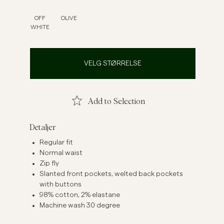
Linskjorter
Strikkegensere
OFF
OLIVE
WHITE
Se flere
Se flere
VELG STØRRELSE
Add to Selection
Detaljer
Regular fit
Normal waist
Zip fly
Slanted front pockets, welted back pockets
with buttons
98% cotton, 2% elastane
Machine wash 30 degree