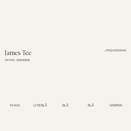
Overshirts
Poloskjorter
Yttertøy
PRISHISTORIKK
James Tee
ART.NR.
:
350343005
Skjorter
Shorts
Strikkegensere
KHAKI
LYSEBLÅ
BLÅ
BLÅ
GRØNN
T-skjorter
Undertøy