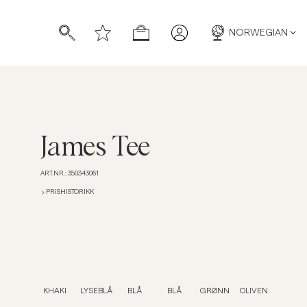
NORWEGIAN
James Tee
ART.NR.
:
350343061
PRISHISTORIKK
KHAKI
LYSEBLÅ
BLÅ
BLÅ
GRØNN
OLIVEN