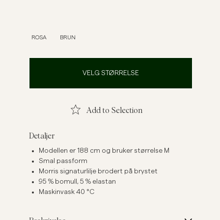
Linskjorter
Strikkegensere
Se flere
Se flere
ROSA
BRUN
VELG STØRRELSE
Add to Selection
Detaljer
Modellen er 188 cm og bruker størrelse M
Smal passform
Morris signaturlilje brodert på brystet
95 % bomull, 5 % elastan
Maskinvask 40 °C