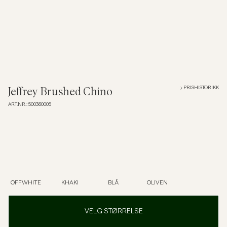
Overshirts
Poloskjorter
Yttertøy
PRISHISTORIKK
Jeffrey Brushed Chino
ART.NR.
:
500360005
Skjorter
Shorts
Strikkegensere
OFFWHITE
KHAKI
BLÅ
OLIVEN
T-skjorter
VELG STØRRELSE
Undertøy