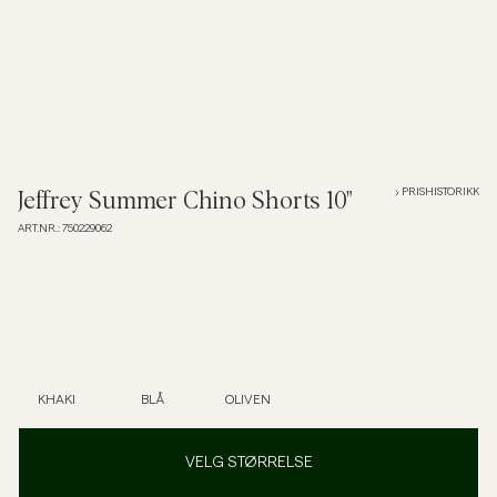
Overshirts
Poloskjorter
Yttertøy
PRISHISTORIKK
Jeffrey Summer Chino Shorts 10"
ART.NR.
:
750229062
Skjorter
Shorts
Strikkegensere
KHAKI
BLÅ
OLIVEN
T-skjorter
VELG STØRRELSE
Undertøy