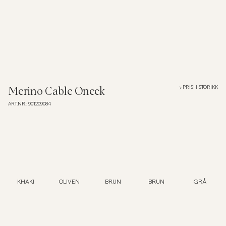
Overshirts
Poloskjorter
Yttertøy
PRISHISTORIKK
Merino Cable Oneck
ART.NR.
:
901209084
Skjorter
Shorts
Strikkegensere
KHAKI
OLIVEN
BRUN
BRUN
GRÅ
T-skjorter
Undertøy