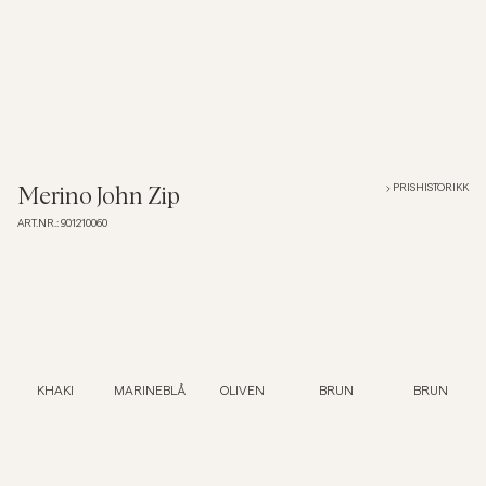
Overshirts
Poloskjorter
Yttertøy
PRISHISTORIKK
Merino John Zip
ART.NR.
:
901210060
Skjorter
Shorts
Strikkegensere
KHAKI
MARINEBLÅ
OLIVEN
BRUN
BRUN
T-skjorter
Undertøy