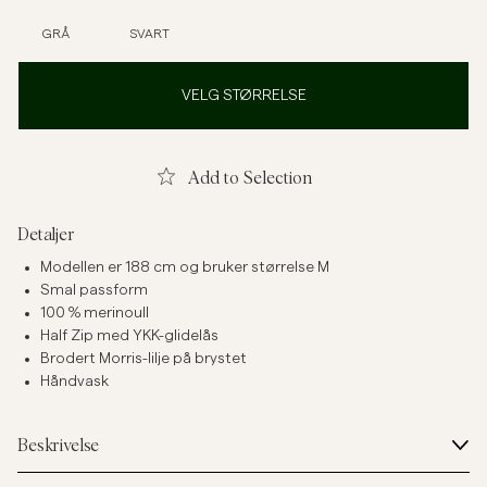
GRÅ
SVART
VELG STØRRELSE
Add to Selection
Detaljer
Modellen er 188 cm og bruker størrelse M
Smal passform
100 % merinoull
Half Zip med YKK-glidelås
Brodert Morris-lilje på brystet
Håndvask
Beskrivelse