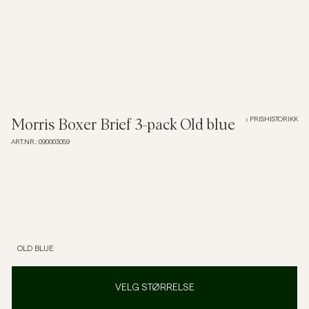
Overshirts
Poloskjorter
Yttertøy
PRISHISTORIKK
Morris Boxer Brief 3-pack Old blue
ART.NR.
:
090003059
Skjorter
Shorts
Strikkegensere
OLD BLUE
T-skjorter
VELG STØRRELSE
Undertøy