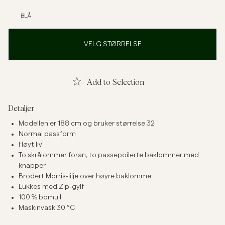
BLÅ
VELG STØRRELSE
Add to Selection
Detaljer
Modellen er 188 cm og bruker størrelse 32
Normal passform
Høyt liv
To skrålommer foran, to passepoilerte baklommer med
knapper
Brodert Morris-lilje over høyre baklomme
Lukkes med Zip-gylf
100 % bomull
Maskinvask 30 °C