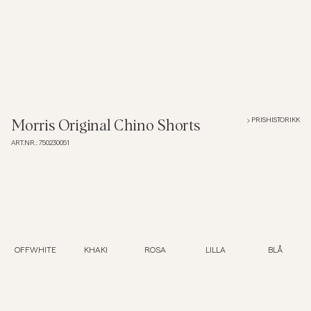
Overshirts
Poloskjorter
Yttertøy
PRISHISTORIKK
Morris Original Chino Shorts
ART.NR.
:
750230051
Skjorter
Shorts
Strikkegensere
OFFWHITE
KHAKI
ROSA
LILLA
BLÅ
T-skjorter
Undertøy