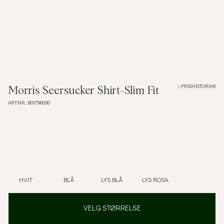
Overshirts
Poloskjorter
Yttertøy
PRISHISTORIKK
Morris Seersucker Shirt-Slim Fit
ART.NR.
:
801796030
Skjorter
Shorts
Strikkegensere
HVIT
BLÅ
LYS BLÅ
LYS ROSA
T-skjorter
VELG STØRRELSE
Undertøy