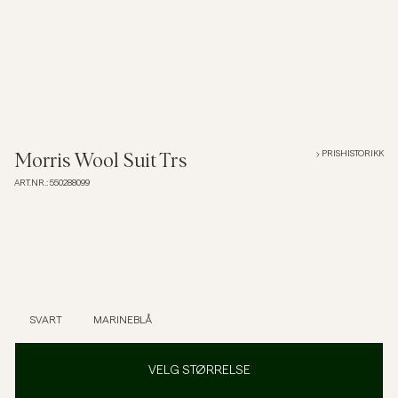
Overshirts
Poloskjorter
Yttertøy
PRISHISTORIKK
Morris Wool Suit Trs
ART.NR.
:
550288099
Skjorter
Shorts
Strikkegensere
SVART
MARINEBLÅ
T-skjorter
VELG STØRRELSE
Undertøy