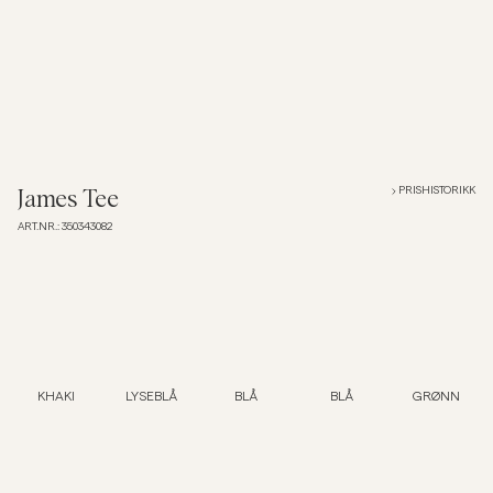
Overshirts
Poloskjorter
Yttertøy
PRISHISTORIKK
James Tee
ART.NR.
:
350343082
Skjorter
Shorts
Strikkegensere
KHAKI
LYSEBLÅ
BLÅ
BLÅ
GRØNN
T-skjorter
Undertøy