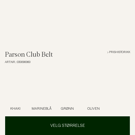
Overshirts
Poloskjorter
Yttertøy
PRISHISTORIKK
Parson Club Belt
ART.NR.
:
030090060
Skjorter
Shorts
Strikkegensere
KHAKI
MARINEBLÅ
GRØNN
OLIVEN
T-skjorter
VELG STØRRELSE
Undertøy