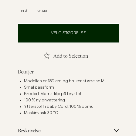
Linskjorter
Strikkegensere
BLÅ
KHAKI
Se flere
Se flere
VELG STØRRELSE
Add to Selection
Detaljer
Modellen er 189 cm og bruker størrelse M
Smal passform
Brodert Morris-lilje på brystet
100 % nylonvattering
Ytterstoff i baby Cord, 100 % bomull
Maskinvask 30 °C
Beskrivelse