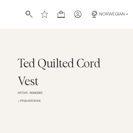
NORWEGIAN
Ted Quilted Cord
Vest
ART.NR.
:
160062062
PRISHISTORIKK